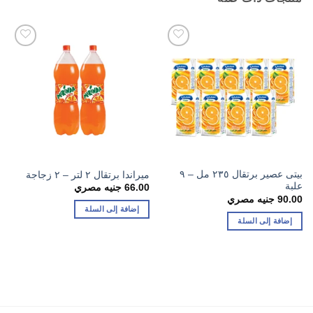
بيتى عصير برتقال ٢٣٥ مل – ٩
ميراندا برتقال ٢ لتر – ٢ زجاجة
علبة
66.00
جنيه مصري
90.00
جنيه مصري
إضافة إلى السلة
إضافة إلى السلة