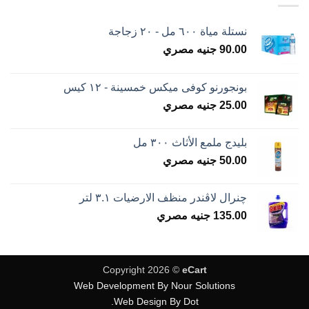
نستلة مياة ٦٠٠ مل - ٢٠ زجاجة
90.00
جنيه مصري
بونجورنو كوفى ميكس خمسينة - ١٢ كيس
25.00
جنيه مصري
بليدج ملمع الأثاث ٣٠٠ مل
50.00
جنيه مصري
چنرال لاڤندر منظف الارضيات ٣.١ لتر
135.00
جنيه مصري
Copyright 2026 ©
eCart
Web Development By Nour Solutions
Web Design By Dot.