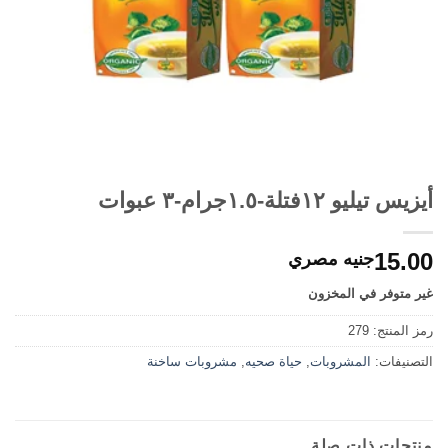
أيزيس تيليو ١٢فتلة-١.٥جرام-٣ عبوات
15.00
جنيه مصري
غير متوفر في المخزون
رمز المنتج:
279
التصنيفات:
المشروبات
,
حياة صحيه
,
مشروبات ساخنة
منتجات ذات صلة