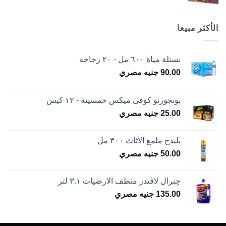
الأكثر مبيعا
نستلة مياة ٦٠٠ مل - ٢٠ زجاجة
90.00
جنيه مصري
بونجورنو كوفى ميكس خمسينة - ١٢ كيس
25.00
جنيه مصري
بليدج ملمع الأثاث ٣٠٠ مل
50.00
جنيه مصري
چنرال لاڤندر منظف الارضيات ٣.١ لتر
135.00
جنيه مصري