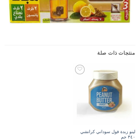
منتجات ذات صلة
لينو زبدة فول سوداني كرانشي
٣٤٠ جم