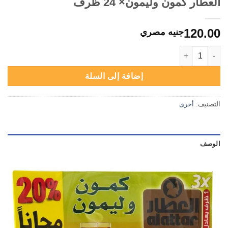
العطار كمون وليمون× 24 ظرف
120.00
جنيه مصري
كمية العطار كمون وليمون× 24 ظرف
إضافة إلى السلة
التصنيف:
أخرى
الوصف