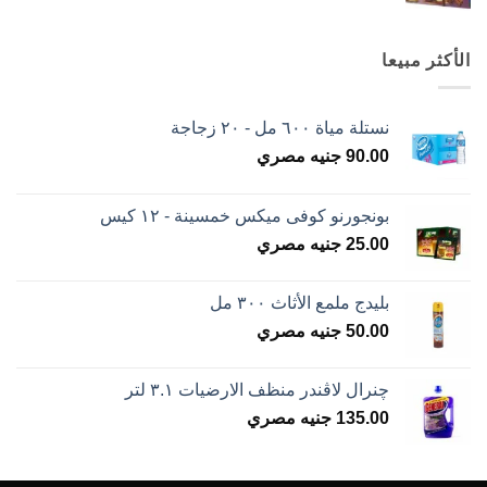
الأكثر مبيعا
نستلة مياة ٦٠٠ مل - ٢٠ زجاجة
90.00
جنيه مصري
بونجورنو كوفى ميكس خمسينة - ١٢ كيس
25.00
جنيه مصري
بليدج ملمع الأثاث ٣٠٠ مل
50.00
جنيه مصري
چنرال لاڤندر منظف الارضيات ٣.١ لتر
135.00
جنيه مصري