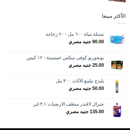
الأكثر مبيعا
نستلة مياة ٦٠٠ مل - ٢٠ زجاجة
90.00
جنيه مصري
بونجورنو كوفى ميكس خمسينة - ١٢ كيس
25.00
جنيه مصري
بليدج ملمع الأثاث ٣٠٠ مل
50.00
جنيه مصري
چنرال لاڤندر منظف الارضيات ٣.١ لتر
135.00
جنيه مصري