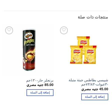
منتجات ذات صلة
شيبسي بطاطس جبنة متبلة
برنجلز حار-١٣٠جم
-٣عبوات-٧٣/٨٣جم
85.00
جنيه مصري
45.00
جنيه مصري
إضافة إلى السلة
إضافة إلى السلة