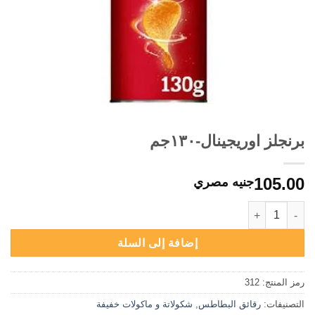
برنجلز اوريجينال-١٣٠جم
105.00
جنيه مصري
كمية برنجلز اوريجينال-١٣٠جم
إضافة إلى السلة
رمز المنتج:
312
التصنيفات:
رقائق البطاطس
,
شكولاتة و ماكولات خفيفة