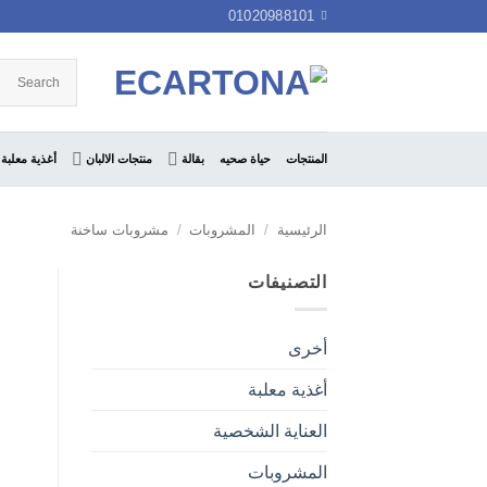
خطي
01020988101
لمحتوى
المنتجات
حياة صحيه
بقالة
منتجات الالبان
أغذية معلبة
الرئيسية
/
المشروبات
/
مشروبات ساخنة
التصنيفات
أخرى
أغذية معلبة
العناية الشخصية
المشروبات