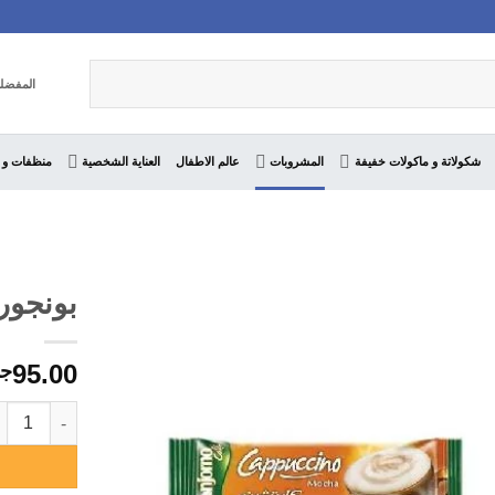
المفضل
شكولاتة و ماكولات خفيفة
المشروبات
عالم الاطفال
العناية الشخصية
منظفات و 
بونجورنو
95.00
جن
كمية بونجورنو ك