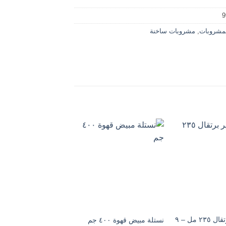
9
مشروبات
,
مشروبات ساخنة
بيتى عصير برتقال ٢٣٥ مل – ٩
نستلة مبيض قهوة ٤٠٠ جم