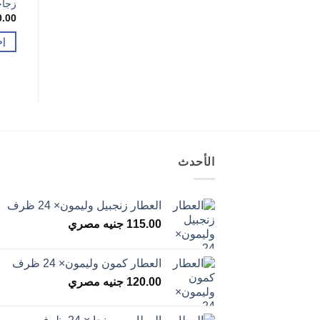
زجا
0.00
إض
الأحدث
العطار زنجبيل وليمون× 24 ظرف
115.00
جنيه مصري
العطار كمون وليمون× 24 ظرف
120.00
جنيه مصري