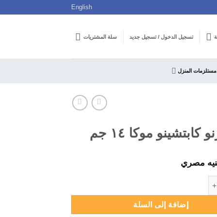
English
ة
تسجيل الدخول / تسجيل جديد
سلة المشتريات
مستلزمات المنزل
 كابتشينو موكا ١٤ جم
يه مصري
ابتشينو موكا ١٤ جم
إضافة إلى السلة