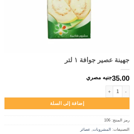
جهينة عصير جوافة ١ لتر
35.00
جنيه مصري
كمية جهينة عصير جوافة ١ لتر
إضافة إلى السلة
رمز المنتج:
106
التصنيفات:
المشروبات
,
عصائر