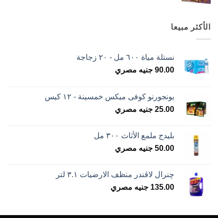
الأكثر مبيعا
نستلة مياة ٦٠٠ مل - ٢٠ زجاجة
90.00
جنيه مصري
بونجورنو كوفى ميكس خمسينة - ١٢ كيس
25.00
جنيه مصري
بليدج ملمع الأثاث ٣٠٠ مل
50.00
جنيه مصري
چنرال لاڤندر منظف الارضيات ٣.١ لتر
135.00
جنيه مصري