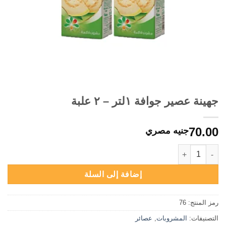
جهينة عصير جوافة ١لتر – ٢ علبة
70.00
جنيه مصري
كمية جهينة عصير جوافة ١لتر - ٢ علبة
إضافة إلى السلة
رمز المنتج:
76
التصنيفات:
المشروبات
,
عصائر