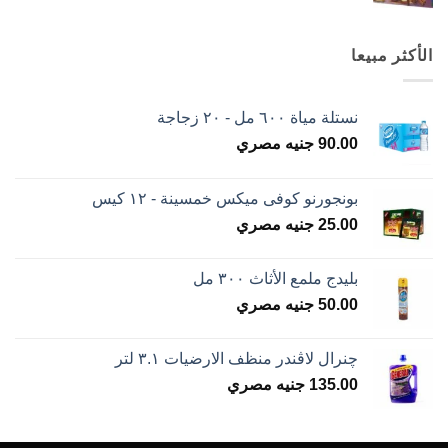
الأكثر مبيعا
نستلة مياة ٦٠٠ مل - ٢٠ زجاجة
90.00
جنيه مصري
بونجورنو كوفى ميكس خمسينة - ١٢ كيس
25.00
جنيه مصري
بليدج ملمع الأثاث ٣٠٠ مل
50.00
جنيه مصري
چنرال لاڤندر منظف الارضيات ٣.١ لتر
135.00
جنيه مصري