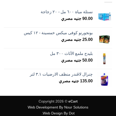
نستلة مياة ٦٠٠ مل - ٢٠ زجاجة
90.00
جنيه مصري
بونجورنو كوفى ميكس خمسينة - ١٢ كيس
25.00
جنيه مصري
بليدج ملمع الأثاث ٣٠٠ مل
50.00
جنيه مصري
چنرال لاڤندر منظف الارضيات ٣.١ لتر
135.00
جنيه مصري
Copyright 2026 ©
eCart
Web Development By Nour Solutions
Web Design By Dot.