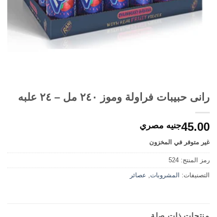
رانى حبيبات فراولة وموز ٢٤٠ مل – ٢٤ علبه
45.00
جنيه مصري
غير متوفر في المخزون
رمز المنتج:
524
التصنيفات:
المشروبات
,
عصائر
منتجات ذات صلة