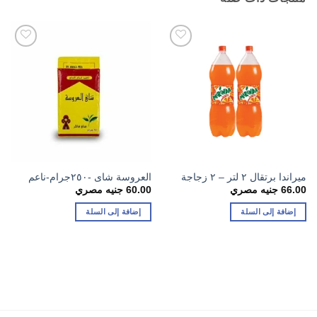
ميراندا برتقال ٢ لتر – ٢ زجاجة
العروسة شاى -٢٥٠جرام-ناعم
66.00
جنيه مصري
60.00
جنيه مصري
إضافة إلى السلة
إضافة إلى السلة