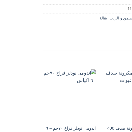
11
سمن و الزيت
,
بقالة
ايطاليانو مكرونة صدف 400
اندومى نودلز فراخ ٧٠جم – ٦