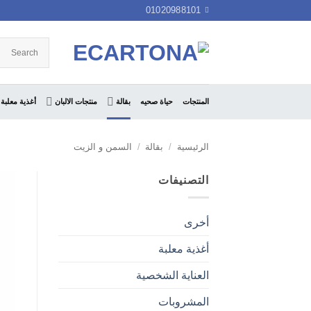
خطي
01020988101
لمحتوى
المنتجات
حياة صحيه
بقالة
منتجات الالبان
أغذية معلبة
الرئيسية
/
بقالة
/
السمن و الزيت
التصنيفات
أخرى
أغذية معلبة
العناية الشخصية
المشروبات