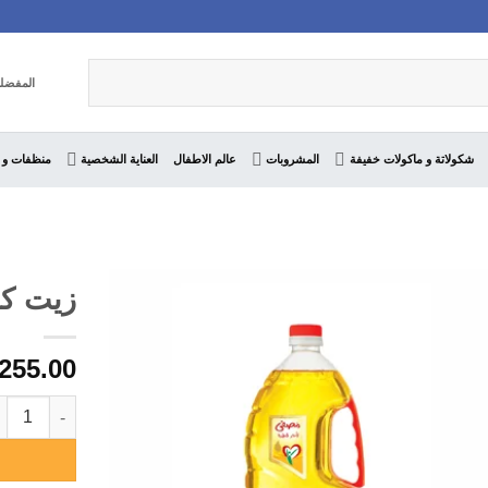
المفضل
شكولاتة و ماكولات خفيفة
المشروبات
عالم الاطفال
العناية الشخصية
منظفات و 
زيت كريس
255.00
كمية زيت كريستا