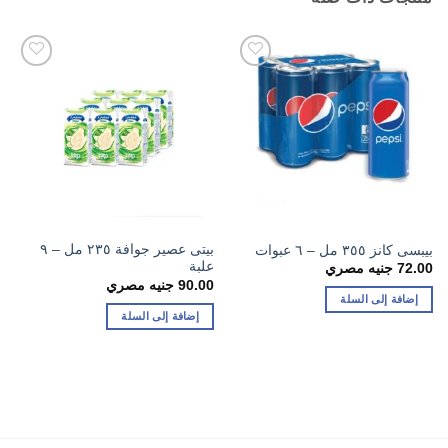
بيتى عصير جوافة ٢٣٥ مل – ٩
بيبسى كانز ٣٥٥ مل – ٦ عبوات
علبة
72.00
جنيه مصري
90.00
جنيه مصري
إضافة إلى السلة
إضافة إلى السلة