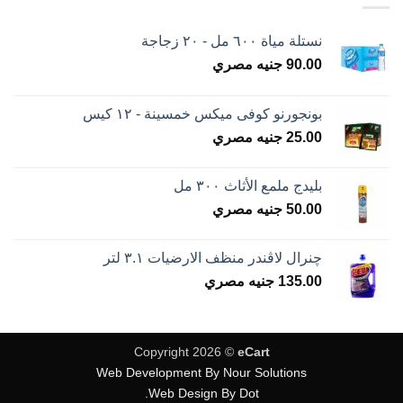
نستلة مياة ٦٠٠ مل - ٢٠ زجاجة
90.00
جنيه مصري
بونجورنو كوفى ميكس خمسينة - ١٢ كيس
25.00
جنيه مصري
بليدج ملمع الأثاث ٣٠٠ مل
50.00
جنيه مصري
چنرال لاڤندر منظف الارضيات ٣.١ لتر
135.00
جنيه مصري
Copyright 2026 ©
eCart
Web Development By Nour Solutions
Web Design By Dot.