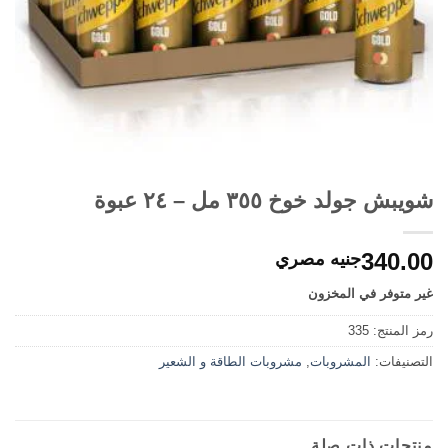
شويبش جولد خوخ ٣٥٥ مل – ٢٤ عبوة
340.00
جنيه مصري
غير متوفر في المخزون
رمز المنتج:
335
التصنيفات:
المشروبات
,
مشروبات الطاقة و الشعير
منتجات ذات صلة