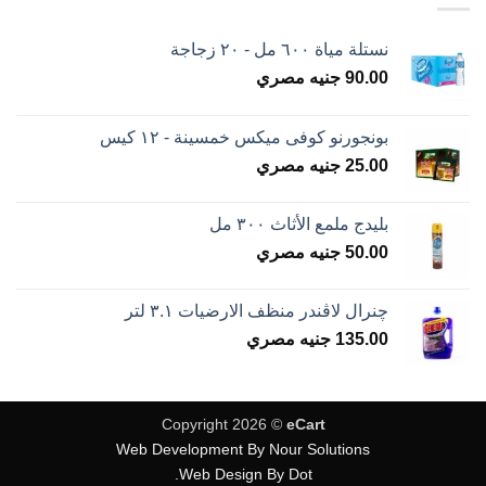
نستلة مياة ٦٠٠ مل - ٢٠ زجاجة
90.00
جنيه مصري
بونجورنو كوفى ميكس خمسينة - ١٢ كيس
25.00
جنيه مصري
بليدج ملمع الأثاث ٣٠٠ مل
50.00
جنيه مصري
چنرال لاڤندر منظف الارضيات ٣.١ لتر
135.00
جنيه مصري
Copyright 2026 ©
eCart
Web Development By Nour Solutions
Web Design By Dot.