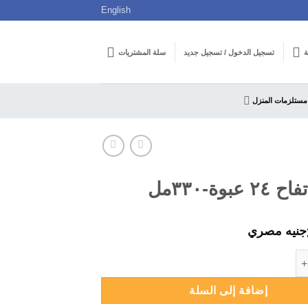
English
ة
تسجيل الدخول / تسجيل جديد
سلة المشتريات
مستلزمات المنزل
عبوة-٣٣٠مل
جنيه مصري
ة-٣٣٠مل
إضافة إلى السلة