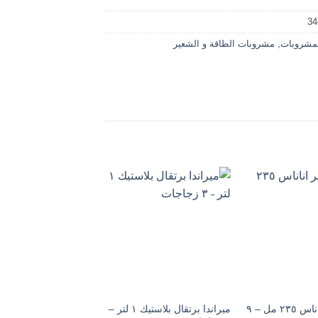
34
مشروبات
,
مشروبات الطاقة و الشعير
بيتى عصير اناناس ٢٣٥ مل – ٩
ميراندا برتقال بلاستيك ١ لتر –