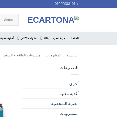
خطي
01020988101
لمحتوى
المنتجات
حياة صحيه
بقالة
منتجات الالبان
أغذية معلبة
الرئيسية
/
المشروبات
/
مشروبات الطاقة و الشعير
التصنيفات
أخرى
أغذية معلبة
العناية الشخصية
المشروبات