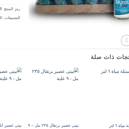
رمز المنتج:
8
التصنيفات:
ال
جات ذات صلة
بيتى عصير برتقال ٢٣٥ مل – ٩
مياة ٦ لتر