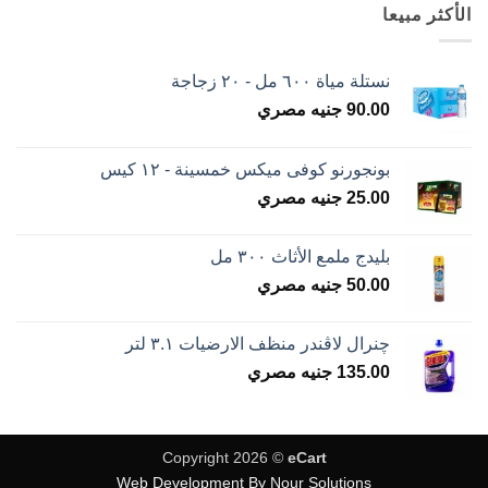
الأكثر مبيعا
نستلة مياة ٦٠٠ مل - ٢٠ زجاجة
90.00
جنيه مصري
بونجورنو كوفى ميكس خمسينة - ١٢ كيس
25.00
جنيه مصري
بليدج ملمع الأثاث ٣٠٠ مل
50.00
جنيه مصري
چنرال لاڤندر منظف الارضيات ٣.١ لتر
135.00
جنيه مصري
Copyright 2026 ©
eCart
Web Development By Nour Solutions