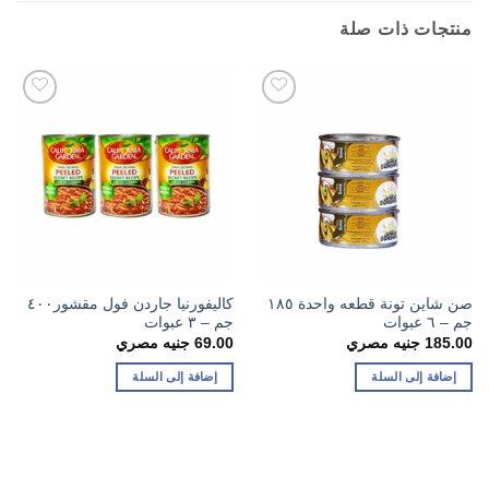
منتجات ذات صلة
صن شاين تونة قطعه واحدة ١٨٥
كاليفورنيا جاردن فول مقشور٤٠٠
جم – ٦ عبوات
جم – ٣ عبوات
185.00
جنيه مصري
69.00
جنيه مصري
إضافة إلى السلة
إضافة إلى السلة