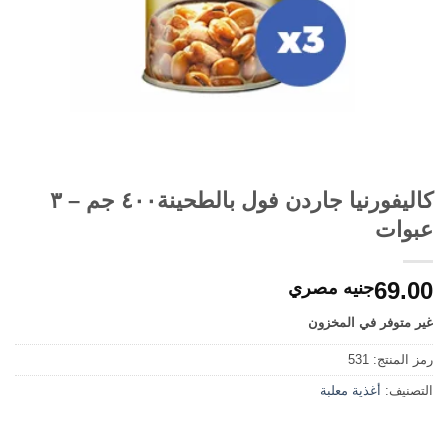
كاليفورنيا جاردن فول بالطحينة٤٠٠ جم – ٣
عبوات
69.00
جنيه مصري
غير متوفر في المخزون
رمز المنتج:
531
التصنيف:
أغذية معلبة