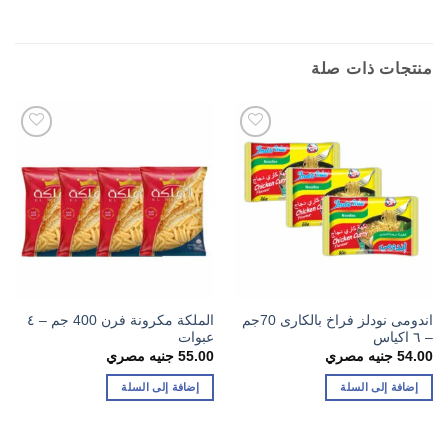
منتجات ذات صلة
اندومى نودلز فراخ بالكارى 70جم
الملكة مكرونة فرن 400 جم – ٤
– ٦ اكياس
عبوات
54.00
جنيه مصري
55.00
جنيه مصري
إضافة إلى السلة
إضافة إلى السلة