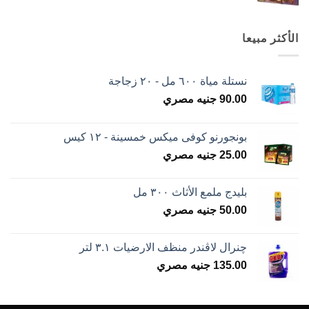
الأكثر مبيعا
نستلة مياة ٦٠٠ مل - ٢٠ زجاجة
90.00
جنيه مصري
بونجورنو كوفى ميكس خمسينة - ١٢ كيس
25.00
جنيه مصري
بليدج ملمع الأثاث ٣٠٠ مل
50.00
جنيه مصري
چنرال لاڤندر منظف الارضيات ٣.١ لتر
135.00
جنيه مصري