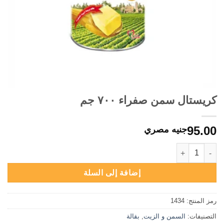
كريستال سمن صفراء ٧٠٠ جم
95.00
جنيه مصري
كمية كريستال سمن صفراء ٧٠٠ جم
إضافة إلى السلة
رمز المنتج:
1434
التصنيفات:
السمن و الزيت
,
بقالة