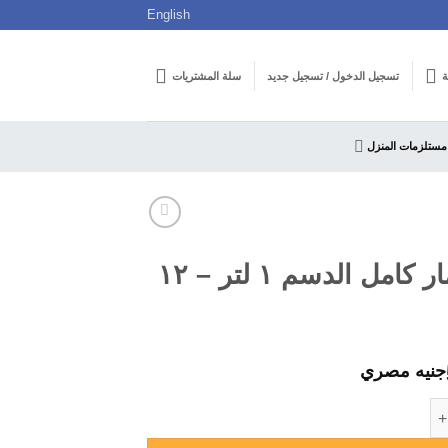
English
ة
تسجيل الدخول / تسجيل جديد
سلة المشتريات
مستلزمات المنزل
لبن لامار كامل الدسم ١ لتر – ١٢
جنيه مصري
 الدسم ١ لتر - ١٢ عبوة