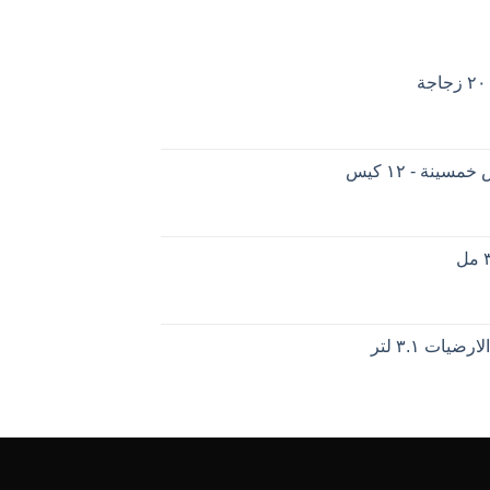
ينة - ١٢ كيس
ات ٣.١ لتر