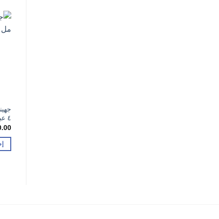
٤ عبوات
0.00
إض