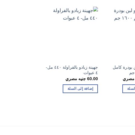
 بودرة كامل
جهينة زبادو بالفراولة ٤٤٠ مل-
نيدو لبن بودرة ١٥٠٠ جم
٤ عبوات
462.00
جنيه مصري
 مصري
60.00
جنيه مصري
إضافة إلى السلة
لسلة
إضافة إلى السلة