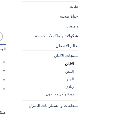
بقالة
حياة صحيه
رمضان
شكولاتة و ماكولات خفيفة
عالم الاطفال
الو
منتجات الالبان
ا
الالبان
ا
البيض
الجبن
ا
زبادي
م
زبدة و كريمه طهي
منظفات و مستلزمات المنزل
منت