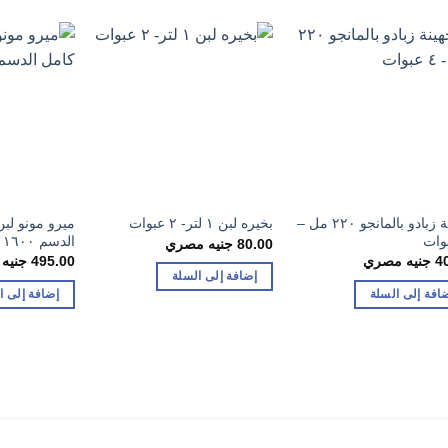
جهينة زبادو بالمانجو ٢٢٠ مل –
ميرو مونو لبن
بخيره لبن ١ لتر- ٢ عبوات
الدسم ١٦٠٠ جم
80.00
جنيه مصري
4
جنيه مصري
495.00
جنيه
إضافة إلى السلة
افة إلى السلة
إضافة إلى ا