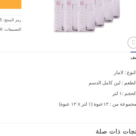
رمز المنتج:
5
التصنيفات:
ال
صف
لنوع : لامار
لطعم : لبن كامل الدسم
لحجم :١ لتر
جموعة من : ١٢عبوة (١ لتر x ١٢ عبوة)
جات ذات صلة