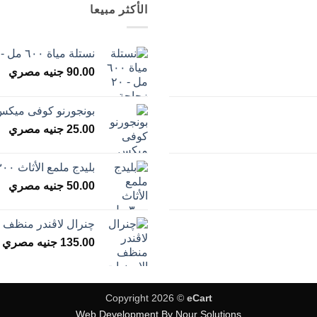
الأكثر مبيعا
نستلة مياة ٦٠٠ مل - ٢٠ زجاجة
90.00
جنيه مصري
بونجورنو كوفى ميكس خمس
25.00
جنيه مصري
بليدج ملمع الأثاث ٣٠٠ مل
50.00
جنيه مصري
چنرال لاڤندر منظف الارضي
135.00
جنيه مصري
Copyright 2026 ©
eCart
Web Development By Nour Solutions