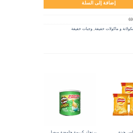
إضافة إلى السلة
69
ولاتة و ماكولات خفيفة
,
وجبات خفيفة
س جبنة
برنجلز كريمة حامضة وبصل
برنجلز بابريكا-٤٠جم