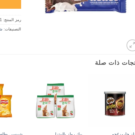
رمز المنتج:
1
التصنيفات:
شك
جات ذات صلة
بيك رولز بالبيتزا
شيبسي بطاط
 حار-٤٠جم