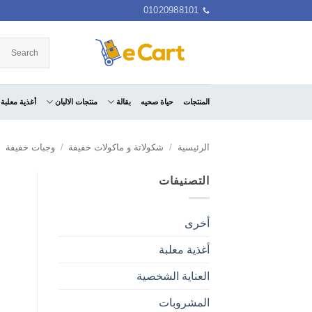
خطي
01020988101
لمحتوى
المنتجات
حياة صحيه
بقالة
منتجات الالبان
أغذية معلبة
الرئيسية
/
شكولاتة و ماكولات خفيفة
/
وجبات خفيفة
التصنيفات
أخرى
أغذية معلبة
العناية الشخصية
المشروبات