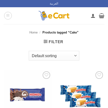
Skip
العربية
to
content
Home
/
Products tagged “Cake”
FILTER