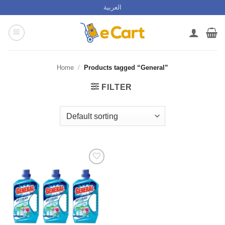
Skip
العربية
to
content
Home
/
Products tagged “General”
FILTER