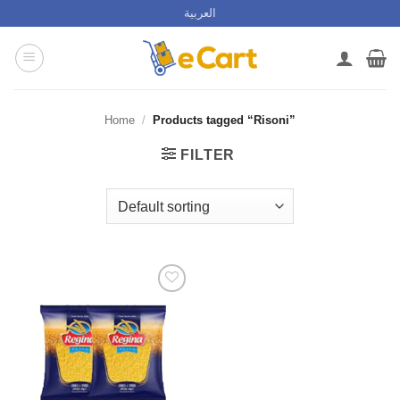
Skip
العربية
to
content
Home
/
Products tagged “Risoni”
FILTER