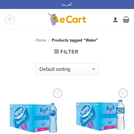
Skip
العربية
to
content
Home
/
Products tagged “Water”
FILTER